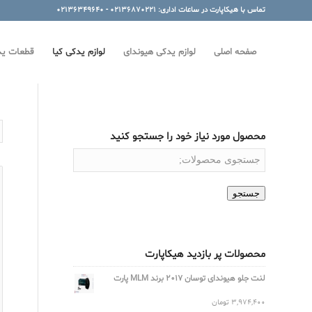
تماس با هیکاپارت در ساعات اداری: 02136870221 - 02136349640
صفحه اصلی
لوازم یدکی هیوندای
لوازم یدکی کیا
قطعات ید
محصول مورد نیاز خود را جستجو کنید
جستجو
محصولات پر بازدید هیکاپارت
لنت جلو هیوندای توسان 2017 برند MLM پارت
3,974,400
تومان