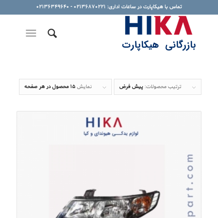
تماس با هیکاپارت در ساعات اداری: 02136870221 - 02136349640
ترتیب محصولات:
پیش فرض
نمایش
15 محصول در هر صفحه