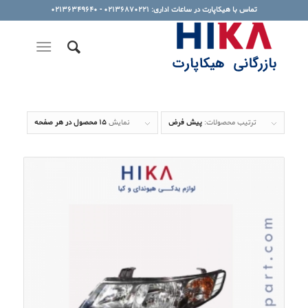
تماس با هیکاپارت در ساعات اداری: 02136870221 - 02136349640
ترتیب محصولات:
پیش فرض
نمایش
15 محصول در هر صفحه