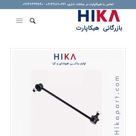
تماس با هیکاپارت در ساعات اداری: 02136870221 - 02136349640